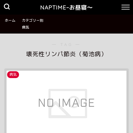
NAPTIME~お昼寝〜
ホーム
カテゴリー別
病気
― TAG ―
壊死性リンパ節炎（菊池病）
病気